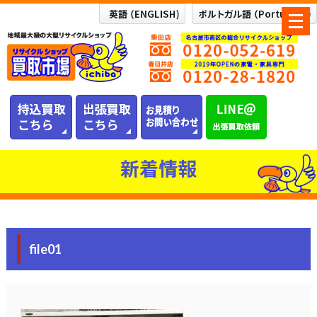
メ
ニ
ュ
ー
を
開
く
新着情報
file01