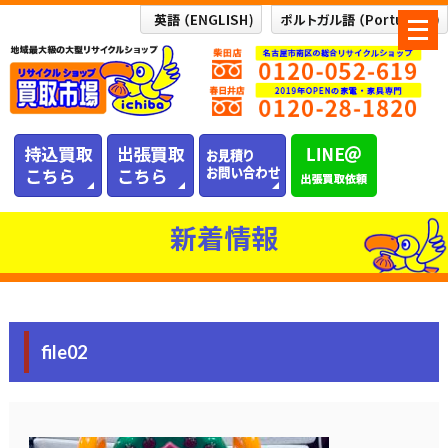
メ
ニ
ュ
ー
を
開
く
新着情報
file02