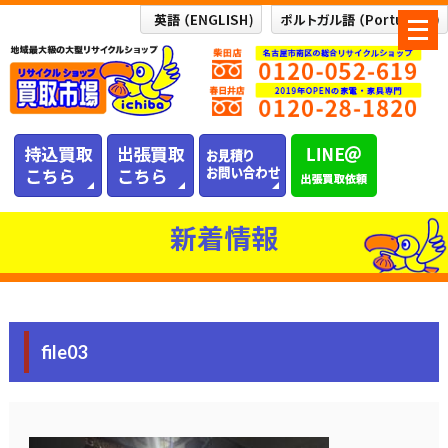
メ
ニ
ュ
ー
を
開
く
新着情報
file03