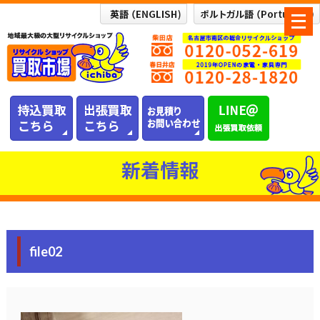
メ
ニ
ュ
ー
を
開
く
新着情報
file02