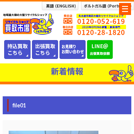
メ
ニ
ュ
ー
を
開
く
新着情報
file01