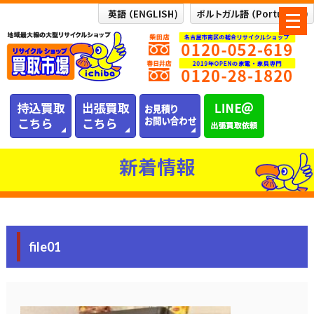
メ
ニ
ュ
ー
を
開
く
新着情報
file01