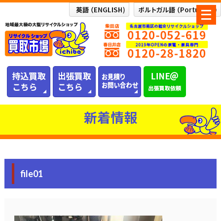
メ
ニ
ュ
ー
を
開
く
新着情報
file01