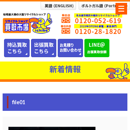
メ
ニ
ュ
ー
を
開
く
新着情報
file01