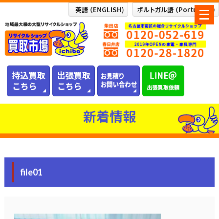
メ
ニ
ュ
ー
を
開
く
新着情報
file01