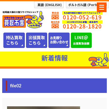
メ
ニ
ュ
ー
を
開
く
新着情報
file02