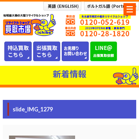
メ
ニ
ュ
ー
を
開
く
新着情報
slide_IMG_1279