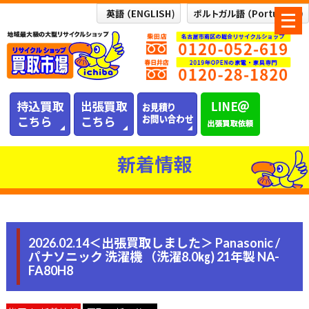
メ
ニ
ュ
ー
を
開
く
新着情報
2026.02.14＜出張買取しました＞ Panasonic /
パナソニック 洗濯機 （洗濯8.0㎏) 21年製 NA-
FA80H8