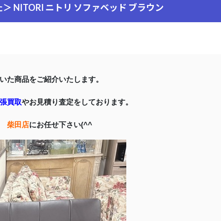
た＞ NITORI ニトリ ソファベッド ブラウン
いた商品をご紹介いたします。
張買取
やお見積り査定をしております。
 柴田店
にお任せ下さい(^^