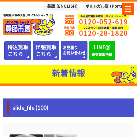
メ
ニ
ュ
ー
を
開
く
新着情報
slide_file (100)