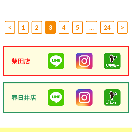
<
1
2
3
4
5
…
24
>
柴田店
春日井店