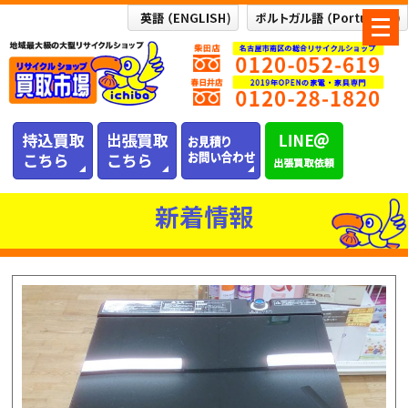
メ
ニ
ュ
ー
を
開
く
新着情報